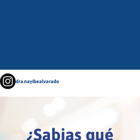
dra.nayibealvarado