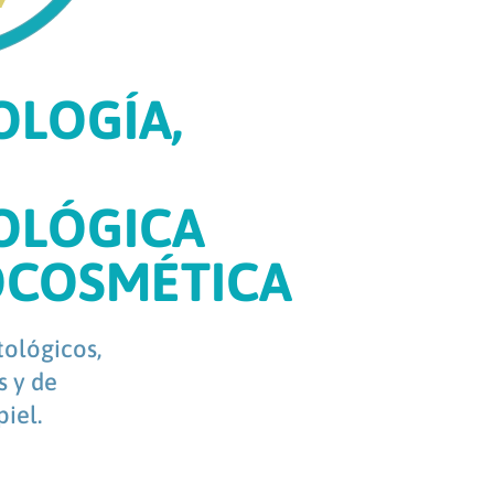
LOGÍA,
OLÓGICA
OCOSMÉTICA
ológicos,
s y de
iel.