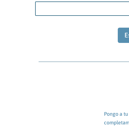
E
Pongo a tu 
completame