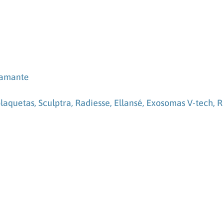
iamante
plaquetas,
Sculptra, Radiesse, Ellansé,
Exosomas V-tech, R