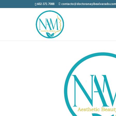
602-371 7088
contacto@doctoranayibealvarado.co