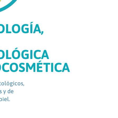
LOGÍA,
OLÓGICA
OCOSMÉTICA
ológicos,
s y de
iel.