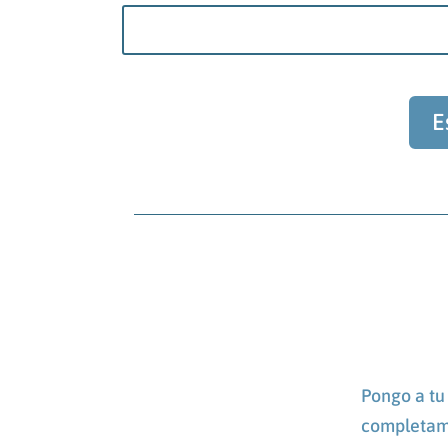
E
Pongo a tu 
completame