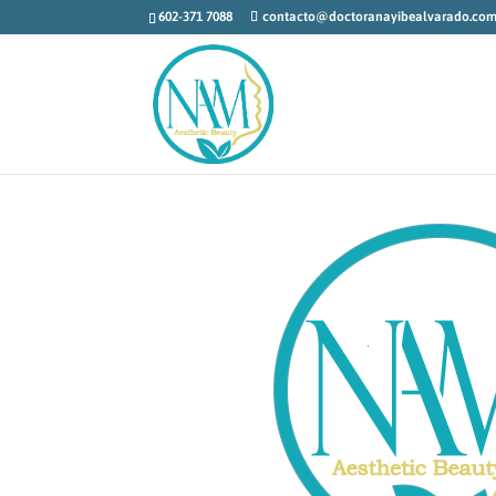
602-371 7088
contacto@doctoranayibealvarado.co