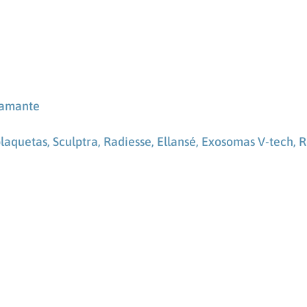
iamante
plaquetas,
Sculptra, Radiesse, Ellansé,
Exosomas V-tech, R