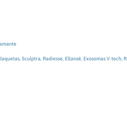
iamante
plaquetas,
Sculptra, Radiesse, Ellansé,
Exosomas V-tech, R