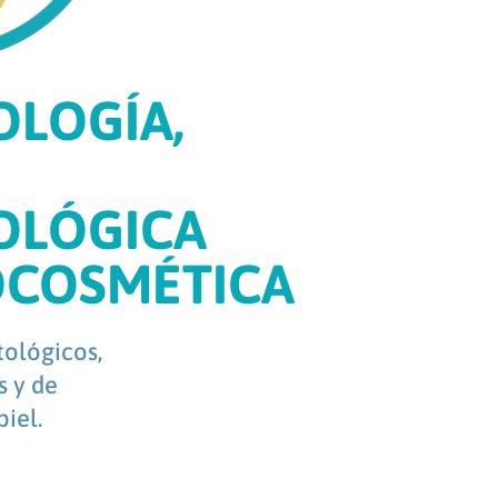
LOGÍA,
OLÓGICA
OCOSMÉTICA
ológicos,
s y de
iel.