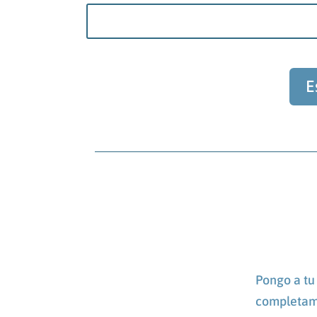
E
Pongo a tu 
completame