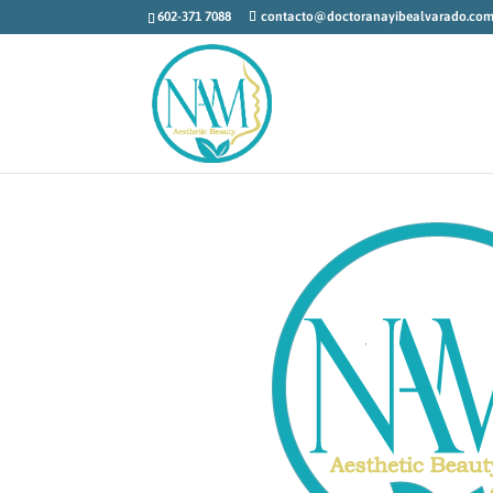
602-371 7088
contacto@doctoranayibealvarado.co