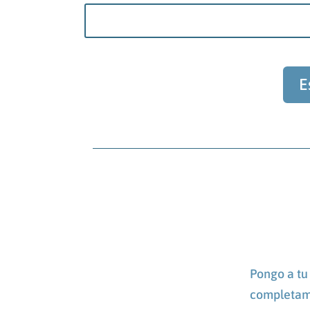
E
Pongo a tu 
completame