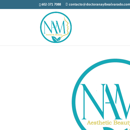
602-371 7088
contacto@doctoranayibealvarado.co