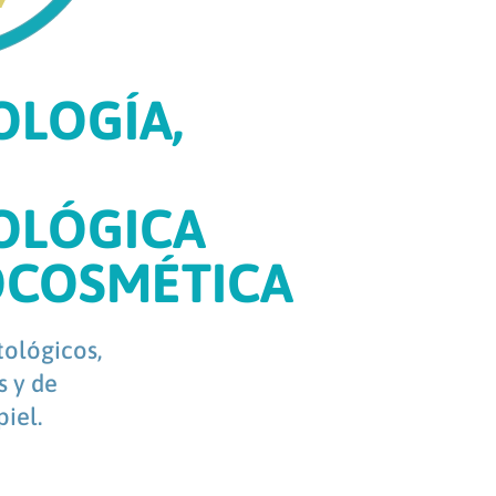
LOGÍA,
OLÓGICA
OCOSMÉTICA
ológicos,
s y de
iel.