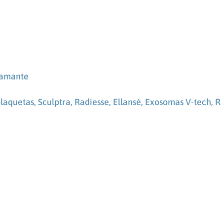
iamante
plaquetas,
Sculptra, Radiesse, Ellansé,
Exosomas V-tech, R