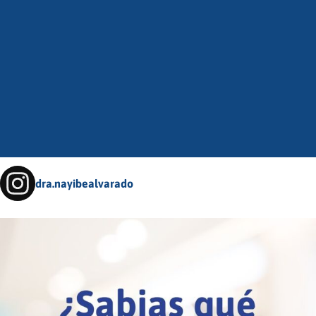
dra.nayibealvarado