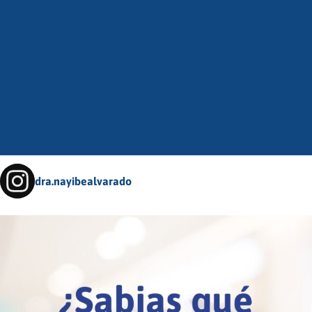
dra.nayibealvarado