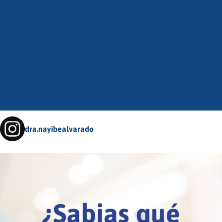
dra.nayibealvarado