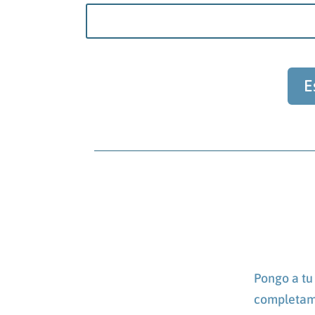
E
Pongo a tu 
completame