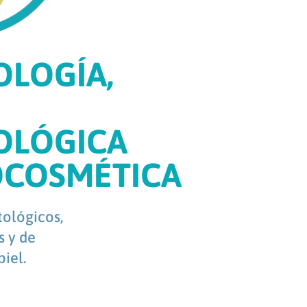
LOGÍA,
OLÓGICA
OCOSMÉTICA
ológicos,
s y de
iel.