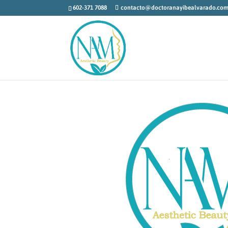
602-371 7088
contacto@doctoranayibealvarado.co