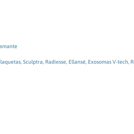
iamante
plaquetas,
Sculptra, Radiesse, Ellansé,
Exosomas V-tech, R