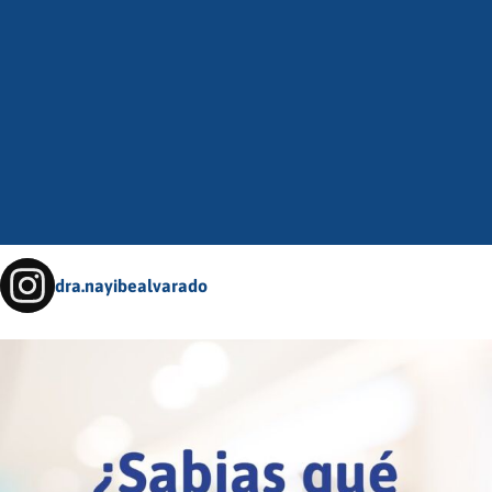
dra.nayibealvarado