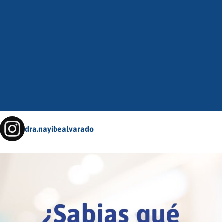
dra.nayibealvarado