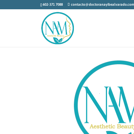
602-371 7088
contacto@doctoranayibealvarado.co