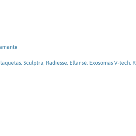
iamante
plaquetas,
Sculptra, Radiesse, Ellansé,
Exosomas V-tech, R