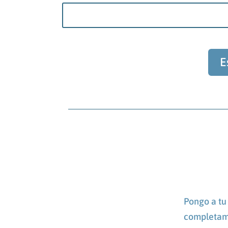
E
Pongo a tu 
completame