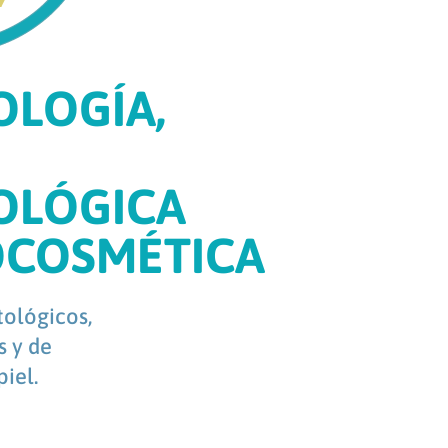
LOGÍA,
OLÓGICA
OCOSMÉTICA
ológicos,
s y de
iel.